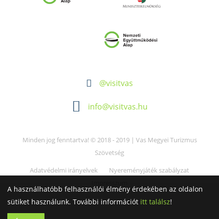
@visitvas
info@visitvas.hu
Minden jog fenntartva! © 2018 - 2019 | Vas Megyei Turizmus
Szövetség
Adatvédelmi irányelvek
Nyereményjáték szabályzat
Impresszum
A használhatóbb felhasználói élmény érdekében az oldalon
sütiket használunk. További információt
itt találsz
!